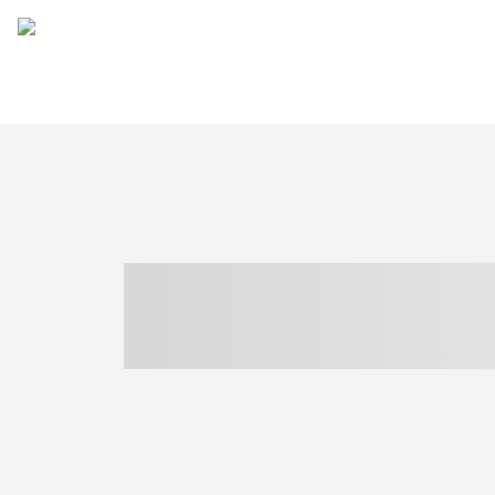
----- ----- -- -
- ------