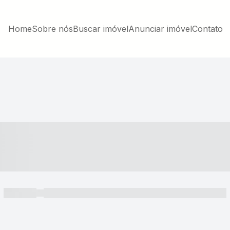
Home
Sobre nós
Buscar imóvel
Anunciar imóvel
Contato
----- ---- ---- -- ----
----- -----
----- ----- -- ------ ---- ---- -- ----- ----- ----- --- ------