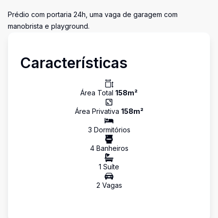
Prédio com portaria 24h, uma vaga de garagem com
manobrista e playground.
Características
Área Total
158
m²
Área Privativa
158
m²
3
Dormitório
s
4
Banheiro
s
1
Suíte
2
Vaga
s