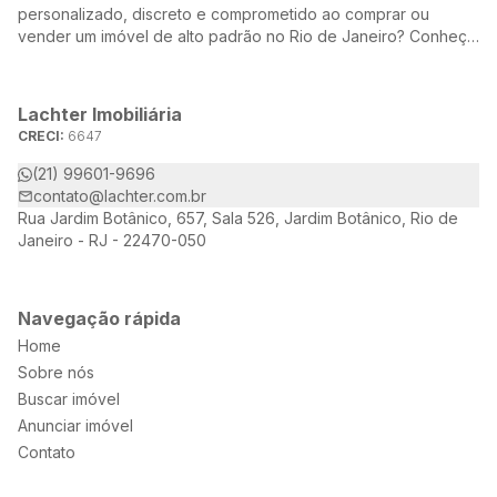
personalizado, discreto e comprometido ao comprar ou
vender um imóvel de alto padrão no Rio de Janeiro? Conheça
a Lachter, uma referência no mercado imobiliário, dedicada a
oferecer soluções sob medida para atender às suas
necessidades e desejos.
Lachter Imobiliária
CRECI:
6647
(21) 99601-9696
contato@lachter.com.br
Rua Jardim Botânico, 657, Sala 526, Jardim Botânico, Rio de
Janeiro - RJ - 22470-050
Navegação rápida
Home
Sobre nós
Buscar imóvel
Anunciar imóvel
Contato