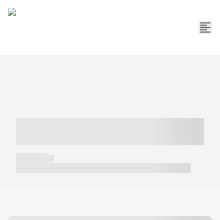
----- ----- -- ------ ---- ---- -- ----- -----
----- --- ------
----- -----
----- ----- -- ------ ---- ---- -- ----- ----- ----- --- ------