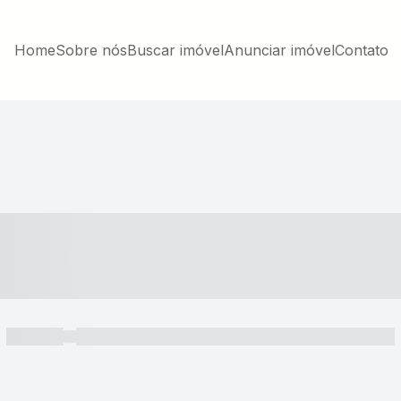
Home
Sobre nós
Buscar imóvel
Anunciar imóvel
Contato
----- ---- ---- -- ----
----- -----
----- ----- -- ------ ---- ---- -- ----- ----- ----- --- ------