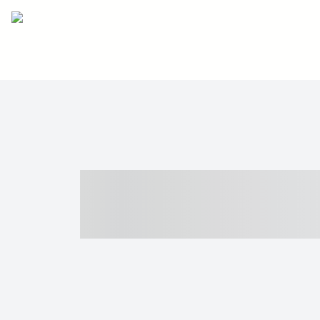
----- ----- -- -
- ------