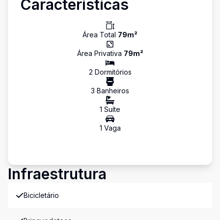
Características
Área Total
79
m²
Área Privativa
79
m²
2
Dormitório
s
3
Banheiro
s
1
Suíte
1
Vaga
Infraestrutura
Bicicletário