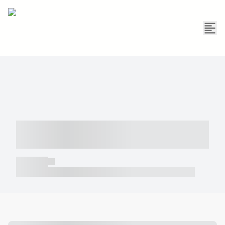
----- ----- -- ------ ---- ---- -- ----- -----
----- --- ------
----- -----
----- ----- -- ------ ---- ---- -- ----- ----- ----- --- ------