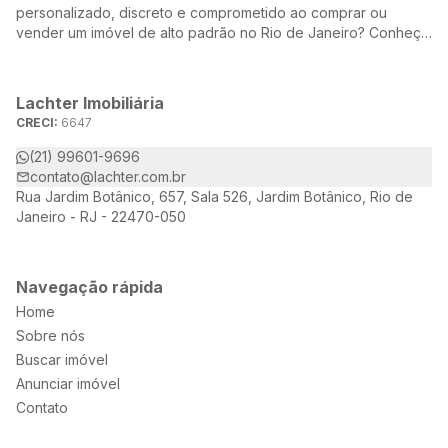
personalizado, discreto e comprometido ao comprar ou
vender um imóvel de alto padrão no Rio de Janeiro? Conheça
a Lachter, uma referência no mercado imobiliário, dedicada a
oferecer soluções sob medida para atender às suas
necessidades e desejos.
Lachter Imobiliária
CRECI:
6647
(21) 99601-9696
contato@lachter.com.br
Rua Jardim Botânico, 657, Sala 526, Jardim Botânico, Rio de
Janeiro - RJ - 22470-050
Navegação rápida
Home
Sobre nós
Buscar imóvel
Anunciar imóvel
Contato