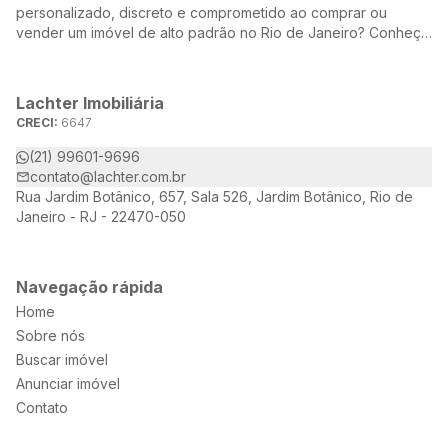
personalizado, discreto e comprometido ao comprar ou
vender um imóvel de alto padrão no Rio de Janeiro? Conheça
a Lachter, uma referência no mercado imobiliário, dedicada a
oferecer soluções sob medida para atender às suas
necessidades e desejos.
Lachter Imobiliária
CRECI:
6647
(21) 99601-9696
contato@lachter.com.br
Rua Jardim Botânico, 657, Sala 526, Jardim Botânico, Rio de
Janeiro - RJ - 22470-050
Navegação rápida
Home
Sobre nós
Buscar imóvel
Anunciar imóvel
Contato