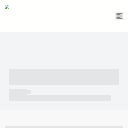
----- ----- -- ------ ---- ---- -- ----- -----
----- --- ------
----- -----
----- ----- -- ------ ---- ---- -- ----- ----- ----- --- ------